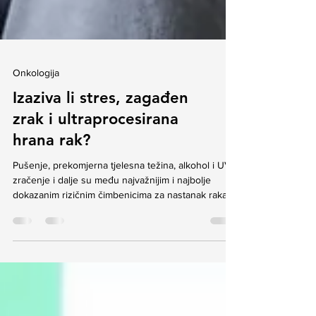
Onkologija
Izaziva li stres, zagađen
zrak i ultraprocesirana
hrana rak?
Pušenje, prekomjerna tjelesna težina, alkohol i UV-
zračenje i dalje su među najvažnijim i najbolje
dokazanim rizičnim čimbenicima za nastanak raka.
Međutim, posljednjih godina sve se više govori o
tzv. “novim” ili “modernim” rizicima –
ultraprocesiranoj hrani, aditivima, promjenama u
crijevnoj mikrobioti, kroničnom stresu, metaboličkim
poremećajima i zagađenju zraka.