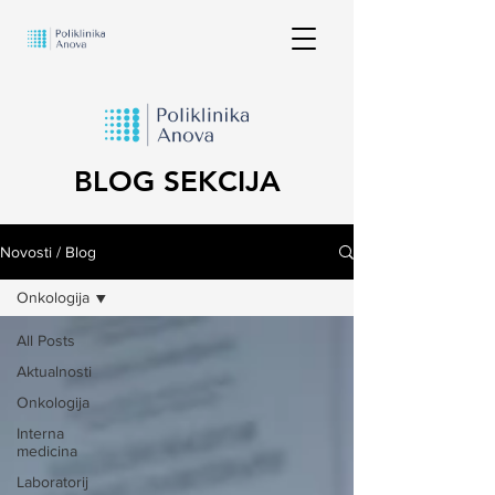
BLOG SEKCIJA
Novosti / Blog
Onkologija
All Posts
Aktualnosti
Onkologija
Interna
medicina
Laboratorij