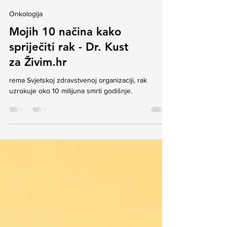
Onkologija
Mojih 10 načina kako
spriječiti rak - Dr. Kust
za Živim.hr
rema Svjetskoj zdravstvenoj organizaciji, rak
uzrokuje oko 10 milijuna smrti godišnje.