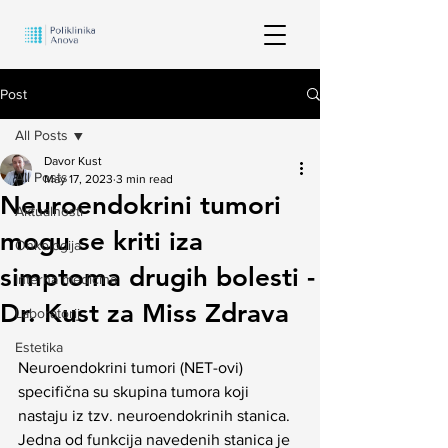
Post
All Posts
Davor Kust
All Posts
May 17, 2023
3 min read
Neuroendokrini tumori
Aktualnosti
mogu se kriti iza
Onkologija
simptoma drugih bolesti -
Interna medicina
Dr. Kust za Miss Zdrava
Laboratorij
Estetika
Neuroendokrini tumori (NET-ovi) 
specifična su skupina tumora koji 
nastaju iz tzv. neuroendokrinih stanica. 
Jedna od funkcija navedenih stanica je 