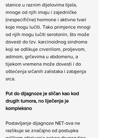
stanice u raznim dijelovima tijela, 
mnoge od njih imaju i zajedničke 
(nespecifične) hormone i aktivne tvari 
koje mogu lučiti. Tako primjerice mnogi 
od njih mogu lučiti serotonin, što može 
dovesti do tzv. karcinoidnog sindroma 
koji se odlikuje crvenilom, proljevom, 
astmom, grčevima u abdomenu, a 
tijekom vremena može dovesti i do 
oštećenja srčanih zalistaka i zatajenja 
srca.
Put do dijagnoze je sličan kao kod 
drugih tumora, no liječenje je 
kompleksno
Postavljanje dijagnoze NET-ova ne 
razlikuje se značajno od postupka 
prilikom otkrivanja nekog drugog tipa 