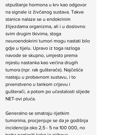
otpuštanje hormona u krv kao odgovor 
na signale iz živčanog sustava. Takve 
stanice nalaze se u endokrinim 
žlijezdama organizma, ali i u doslovno 
svim drugim tkivima, stoga 
neuroendokrini tumori mogu nastati bilo 
gdje u tijelu. Upravo iz toga razloga 
navode se skupno, umjesto prema 
mjestu nastanka kao većina drugih 
tumora (npr. rak gušterače). Najčešće 
nastaju u probavnom sustavu, i to 
prvenstveno u tankom crijevu i 
gušterači, a potom po učestalosti slijede 
NET-ovi pluća. 
Generalno se smatraju rijetkim 
tumorima, procjenjuje se da je godišnja 
incidencija oko 2,5 - 5 na 100 000, no 
treba naglasiti kako je njihova 