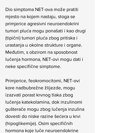
Dio simptoma NET-ova može pratiti 
mjesto na kojem nastaju, stoga se 
primjerice agresivni neuroendokrini 
tumori pluća mogu ponašati i kao drugi 
(tipični) tumori pluća zbog pritiska i 
urastanja u okolne strukture i organe. 
Međutim, s obzirom na sposobnost 
lučenja hormona, NET-ovi mogu dati i 
neke specifične simptome.
Primjerice, feokromocitomi, NET-ovi 
kore nadbubrežne žlijezde, mogu 
izazvati porast krvnog tlaka zbog 
lučenja katekolamina, dok inzulinomi 
gušterače mogu zbog lučenja inzulina 
dovesti do niske razine šećera u krvi 
(hipoglikemije). Osim specifičnih 
hormona koje luče neuroendokrine 