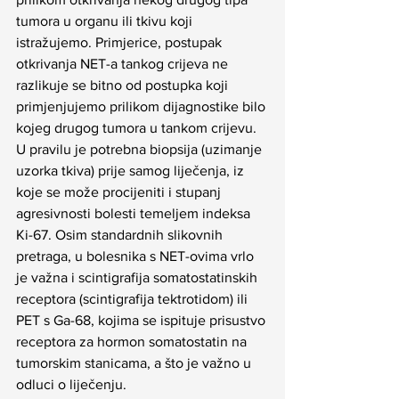
tumora u organu ili tkivu koji 
istražujemo. Primjerice, postupak 
otkrivanja NET-a tankog crijeva ne 
razlikuje se bitno od postupka koji 
primjenjujemo prilikom dijagnostike bilo 
kojeg drugog tumora u tankom crijevu. 
U pravilu je potrebna biopsija (uzimanje 
uzorka tkiva) prije samog liječenja, iz 
koje se može procijeniti i stupanj 
agresivnosti bolesti temeljem indeksa 
Ki-67. Osim standardnih slikovnih 
pretraga, u bolesnika s NET-ovima vrlo 
je važna i scintigrafija somatostatinskih 
receptora (scintigrafija tektrotidom) ili 
PET s Ga-68, kojima se ispituje prisustvo 
receptora za hormon somatostatin na 
tumorskim stanicama, a što je važno u 
odluci o liječenju.