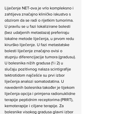
Liječenje NET-ova je vrlo kompleksno i 
zahtijeva značajno kliničko iskustvo s 
obzirom da se radi o rijetkim tumorima. 
U pravilu se u fazi lokalizirane bolesti 
(bez udaljenih metastaza) preferiraju 
lokalne metode liječenja, u prvom redu 
kirurško liječenje. U fazi metastatske 
bolesti liječenje značajno ovisi o 
stupnju diferencijacije tumora (gradusu). 
U bolesnika nižih gradusa (1 i 2) u 
slučaju pozitivnog nalaza scintigrafije 
tektrotidom najčešće su prvi izbor 
liječenja analozi somatostatina. U 
navedenih bolesnika također je tijekom 
liječenja opcija i primjena radionuklidne 
terapije peptidnim receptorima (PRRT), 
kemoterapije i ciljane terapije. Za 
bolesnike visokog gradusa glavni izbor 