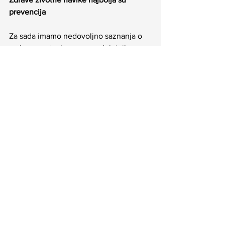
prevencija
Za sada imamo nedovoljno saznanja o 
razlogu nastanka neuroendokrinih 
tumora. Većina NET-ova pojavljuje se 
sporadično odnosno bez jasnog uzroka 
te su rizični čimbenici za razvoj ove 
bolesti slabo poznati. Dio NET-ova javlja 
se u sklopu nasljednih genetskih 
sindroma, primjerice MEN1, MEN2, von 
Hippel-Lindau bolest i 
neurofibromatoza. Generalne 
preporuke koje kao onkolog dajem u 
svrhu prevencije svim osobama je ne 
pušiti, umjereno konzumirati alkohol, 
održavati adekvatnu tjelesnu masu, 
baviti se redovno tjelesnom aktivnošću 
te zdravo se i raznovrsno hraniti.