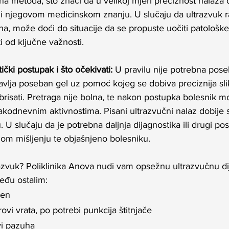
na metoda, što znači da u velikoj mjeri preciznost nalaza ov
u i njegovom medicinskom znanju. U slučaju da ultrazvuk r
na, može doći do situacije da se propuste uočiti patološk
i od ključne važnosti.
ički postupak i što očekivati:
 U pravilu nije potrebna pos
avlja poseban gel uz pomoć kojeg se dobiva preciznija sli
brisati. Pretraga nije bolna, te nakon postupka bolesnik 
vakodnevnim aktivnostima. Pisani ultrazvučni nalaz dobije
U slučaju da je potrebna daljnja dijagnostika ili drugi post
nom mišljenju te objašnjeno bolesniku.
azvuk? Poliklinika Anova nudi vam opsežnu ultrazvučnu di
među ostalim:
men
orovi vrata, po potrebi punkcija štitnjače
ovi pazuha