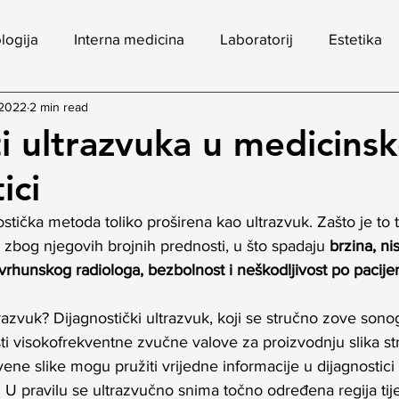
logija
Interna medicina
Laboratorij
Estetika
 2022
2 min read
i ultrazvuka u medicinsk
ici
nostička metoda toliko proširena kao ultrazvuk. Zašto je to
zbog njegovih brojnih prednosti, u što spadaju 
brzina, ni
vrhunskog radiologa, bezbolnost i neškodljivost po pacije
razvuk? Dijagnostički ultrazvuk, koji se stručno zove sonog
sti visokofrekventne zvučne valove za proizvodnju slika st
vene slike mogu pružiti vrijedne informacije u dijagnostici i/
a. U pravilu se ultrazvučno snima točno određena regija tije