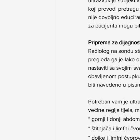
ultrazvuk je subjektiv
koji provodi pretrag
nije dovoljno educira
za pacijenta mogu bit
Priprema za dijagnost
Radiolog na sondu st
pregleda ga je lako o
nastaviti sa svojim s
obavljenom postupku. 
biti navedeno u pisa
Potreban vam je ultr
većine regija tijela, 
* gornji i donji abdo
* štitnjača i limfni čv
* dojke i limfni čvor