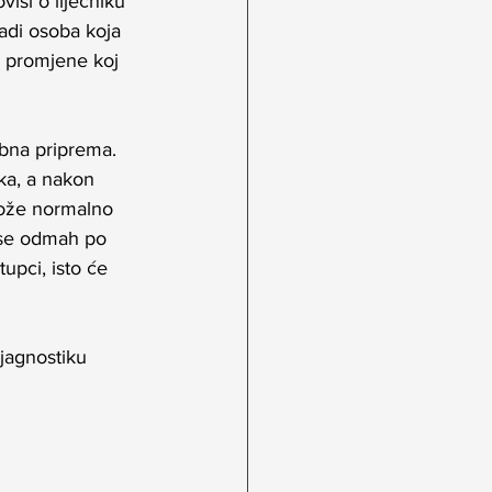
isi o liječniku 
adi osoba koja 
e promjene koj 
ebna priprema. 
ka, a nakon 
može normalno 
 se odmah po 
upci, isto će 
jagnostiku 