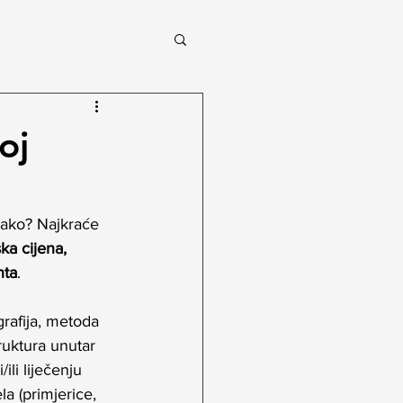
oj
 tako? Najkraće 
ska cijena, 
nta
.
rafija, metoda 
ruktura unutar 
ili liječenju 
la (primjerice, 