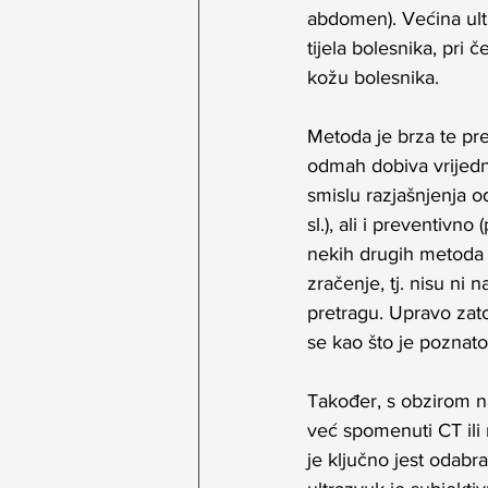
abdomen). Većina ult
tijela bolesnika, pri
kožu bolesnika. 
Metoda je brza te pr
odmah dobiva vrijedne
smislu razjašnjenja o
sl.), ali i preventivn
nekih drugih metoda d
zračenje, tj. nisu ni n
pretragu. Upravo zato
se kao što je poznato
Također, s obzirom n
već spomenuti CT ili 
je ključno jest odabrat