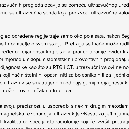
razvučnih pregleda obavlja se pomoću ultrazvučnog uređaj
 čemu se ultrazvučna sonda koja proizvodi ultrazvučne valov
egled određene regije traje samo oko pola sata, nakon čeg
 informacije o svom stanju. Pretraga se inače može raditi 
dređenog dijagnostičkog pitanja, praćenja ranije evidentir
o (primjerice u sklopu sistematskih i preventivnih pregleda). 
ijagnostike kao što su RTG i CT, ultrazvučni valovi ne nos
a koji način štetni ni opasni niti za bolesnika niti za liječnik
, ultrazvuk se smatra jednim od najsigurnijih dijagnostičkih
 može provoditi čak i u trudnica.
a svoju preciznost, u usporedbi s nekim drugim metodama
magnetska rezonancija, ultrazvuk je višestruko jeftinija m
i kvalitetnog specijalista radiologije koji će izvršiti pretra