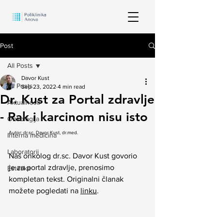
Post
All Posts
Davor Kust
All Posts
Sep 23, 2022
4 min read
Dr. Kust za Portal zdravlje
Aktualnosti
- Rak i karcinom nisu isto
Onkologija
Autor: dr.sc. Davor Kust, dr.med.
Interna medicina
Laboratorij
Naš onkolog dr.sc. Davor Kust govorio 
je za portal zdravlje, prenosimo 
Estetika
kompletan tekst. Originalni članak 
možete pogledati na 
linku
.