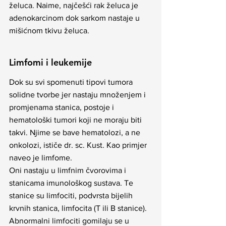
želuca. Naime, najčešći rak želuca je 
adenokarcinom dok sarkom nastaje u 
mišićnom tkivu želuca.
Limfomi i leukemije
Dok su svi spomenuti tipovi tumora 
solidne tvorbe jer nastaju množenjem i 
promjenama stanica, postoje i 
hematološki tumori koji ne moraju biti 
takvi. Njime se bave hematolozi, a ne 
onkolozi, ističe dr. sc. Kust. Kao primjer 
naveo je limfome.
Oni nastaju u limfnim čvorovima i 
stanicama imunološkog sustava. Te 
stanice su limfociti, podvrsta bijelih 
krvnih stanica, limfocita (T ili B stanice). 
Abnormalni limfociti gomilaju se u 