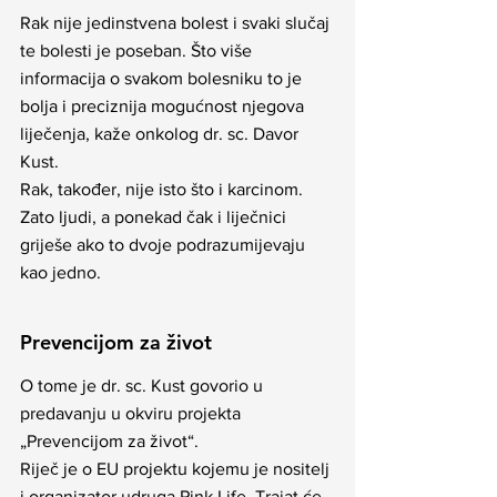
Rak nije jedinstvena bolest i svaki slučaj 
te bolesti je poseban. Što više 
informacija o svakom bolesniku to je 
bolja i preciznija mogućnost njegova 
liječenja, kaže onkolog dr. sc. Davor 
Kust.
Rak, također, nije isto što i karcinom. 
Zato ljudi, a ponekad čak i liječnici 
griješe ako to dvoje podrazumijevaju 
kao jedno.
Prevencijom za život
O tome je dr. sc. Kust govorio u 
predavanju u okviru projekta 
„Prevencijom za život“.
Riječ je o EU projektu kojemu je nositelj 
i organizator udruga 
Pink Life
. Trajat će 