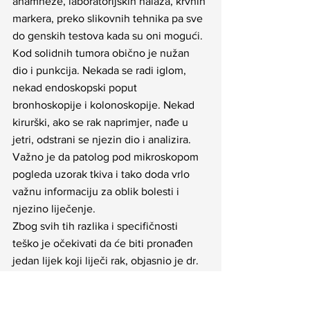
anamneze, laboratorijskih nalaza, krvnih 
markera, preko slikovnih tehnika pa sve 
do genskih testova kada su oni mogući.
Kod solidnih tumora obično je nužan 
dio i punkcija. Nekada se radi iglom, 
nekad endoskopski poput 
bronhoskopije i kolonoskopije. Nekad 
kirurški, ako se rak naprimjer, nađe u 
jetri, odstrani se njezin dio i analizira. 
Važno je da patolog pod mikroskopom 
pogleda uzorak tkiva i tako doda vrlo 
važnu informaciju za oblik bolesti i 
njezino liječenje.
Zbog svih tih razlika i specifičnosti 
teško je očekivati da će biti pronađen 
jedan lijek koji liječi rak, objasnio je dr. 
sc. Kust.