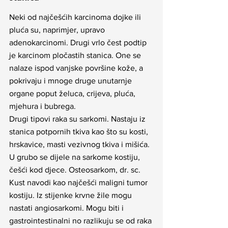
Neki od najčešćih karcinoma dojke ili 
pluća su, naprimjer, upravo 
adenokarcinomi. Drugi vrlo čest podtip 
je karcinom pločastih stanica. One se 
nalaze ispod vanjske površine kože, a 
pokrivaju i mnoge druge unutarnje 
organe poput želuca, crijeva, pluća, 
mjehura i bubrega.
Drugi tipovi raka su sarkomi. Nastaju iz 
stanica potpornih tkiva kao što su kosti, 
hrskavice, masti vezivnog tkiva i mišića. 
U grubo se dijele na sarkome kostiju, 
češći kod djece. Osteosarkom, dr. sc. 
Kust navodi kao najčešći maligni tumor 
kostiju. Iz stijenke krvne žile mogu 
nastati angiosarkomi. Mogu biti i 
gastrointestinalni no razlikuju se od raka 