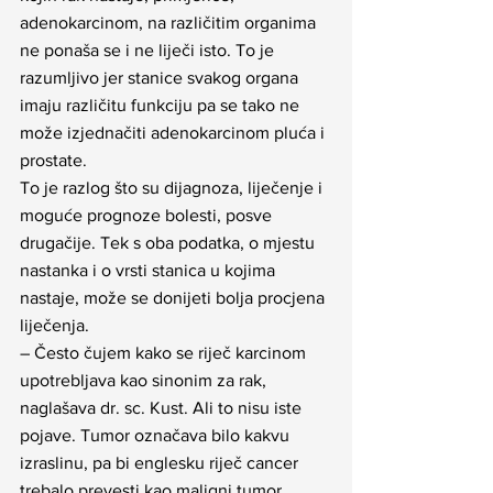
adenokarcinom, na različitim organima 
ne ponaša se i ne liječi isto. To je 
razumljivo jer stanice svakog organa 
imaju različitu funkciju pa se tako ne 
može izjednačiti adenokarcinom pluća i 
prostate.
To je razlog što su dijagnoza, liječenje i 
moguće prognoze bolesti, posve 
drugačije. Tek s oba podatka, o mjestu 
nastanka i o vrsti stanica u kojima 
nastaje, može se donijeti bolja procjena 
liječenja.
– Često čujem kako se riječ karcinom 
upotrebljava kao sinonim za rak, 
naglašava dr. sc. Kust. Ali to nisu iste 
pojave. Tumor označava bilo kakvu 
izraslinu, pa bi englesku riječ cancer 
trebalo prevesti kao maligni tumor. 