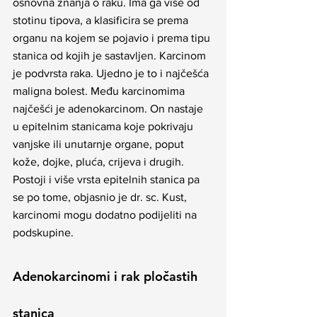
osnovna znanja o raku. Ima ga više od 
stotinu tipova, a klasificira se prema 
organu na kojem se pojavio i prema tipu 
stanica od kojih je sastavljen. Karcinom 
je podvrsta raka. Ujedno je to i najčešća 
maligna bolest. Među karcinomima 
najčešći je adenokarcinom. On nastaje 
u epitelnim stanicama koje pokrivaju 
vanjske ili unutarnje organe, poput 
kože, dojke, pluća, crijeva i drugih.
Postoji i više vrsta epitelnih stanica pa 
se po tome, objasnio je dr. sc. Kust, 
karcinomi mogu dodatno podijeliti na 
podskupine.
Adenokarcinomi i rak pločastih 
stanica