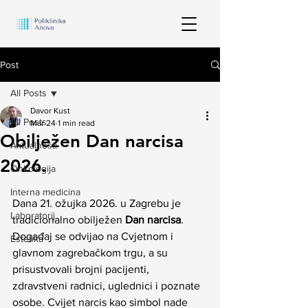
Post
All Posts
Davor Kust
All Posts
Mar 24
1 min read
Obilježen Dan narcisa
Aktualnosti
2026.
Onkologija
Interna medicina
Dana 21. ožujka 2026. u Zagrebu je 
Laboratorij
tradicionalno obilježen 
Dan narcisa
. 
Događaj se odvijao na Cvjetnom i 
Estetika
glavnom zagrebačkom trgu, a su 
prisustvovali brojni pacijenti, 
zdravstveni radnici, uglednici i poznate 
osobe. Cvijet narcis kao simbol nade 