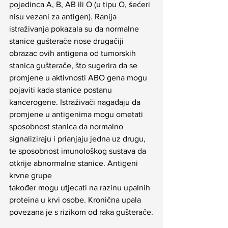
pojedinca A, B, AB ili O (u tipu O, šećeri 
nisu vezani za antigen). Ranija 
istraživanja pokazala su da normalne 
stanice gušterače nose drugačiji 
obrazac ovih antigena od tumorskih 
stanica gušterače, što sugerira da se 
promjene u aktivnosti ABO gena mogu 
pojaviti kada stanice postanu 
kancerogene. Istraživači nagađaju da 
promjene u antigenima mogu ometati 
sposobnost stanica da normalno 
signaliziraju i prianjaju jedna uz drugu, 
te sposobnost imunološkog sustava da 
otkrije abnormalne stanice. Antigeni 
krvne grupe
također mogu utjecati na razinu upalnih 
proteina u krvi osobe. Kronična upala 
povezana je s rizikom od raka gušterače.