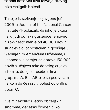
sobom nose viši rizik razvoja čitavog 
niza malignih bolesti
.
Tako je istraživanje objavljeno još 
2009. u Journal of the National Cancer 
Institute (1) pokazalo da iako je ukupni 
rizik ljudi od raka gušterače relativno 
nizak (nešto manje od 40 000 novih 
slučajeva dijagnosticiranih godišnje u 
Sjedinjenim Američkim Državama, u 
usporedbi s primjerice gotovo 150 000 
novih slučajeva raka debelog crijeva u 
istom razdoblju) – osobe s krvnim 
grupama A, B ili AB bile su pod većim 
rizikom da će razviti bolest od onih s 
tipom O.
"Osim nekoliko rijetkih obiteljskih 
sindroma, genetski čimbenici koji 