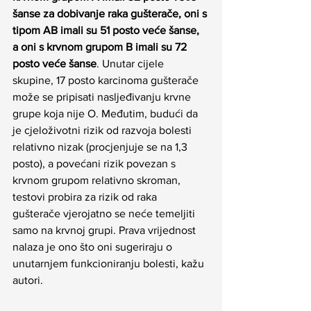
šanse za dobivanje raka gušterače, oni s 
tipom AB imali su 51 posto veće šanse, 
a oni s krvnom grupom B imali su 72 
posto veće šanse
. Unutar cijele 
skupine, 17 posto karcinoma gušterače 
može se pripisati nasljeđivanju krvne 
grupe koja nije O. Međutim, budući da 
je cjeloživotni rizik od razvoja bolesti 
relativno nizak (procjenjuje se na 1,3 
posto), a povećani rizik povezan s 
krvnom grupom relativno skroman, 
testovi probira za rizik od raka 
gušterače vjerojatno se neće temeljiti 
samo na krvnoj grupi. Prava vrijednost 
nalaza je ono što oni sugeriraju o 
unutarnjem funkcioniranju bolesti, kažu 
autori.