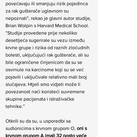
povećavaju ili smanjuju rizik pojedinca 
za rak gušterače uglavnom su 
nepoznati", rekao je glavni autor studije, 
Brian Wolpin s Harvard Medical School. 
“Studije provedene prije nekoliko 
desetljeća sugerirale su vezu između 
krvne grupe i rizika od raznih zloćudnih 
bolesti, uključujući rak gušterače, ali su 
bile ograničene činjenicom da su se 
osvrnule na karcinome koji su se već 
pojavili i uključivale relativno mali broj 
slučajeva. Htjeli smo vidjeti može li 
povezanost naći koristeći suvremene 
skupine pacijenata i istraživačke 
tehnike.”
Otkrili su da su, u usporedbi sa 
sudionicima s krvnom grupom O, 
oni s 
krvnom grupom A imali 32 posto veće 