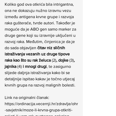
Koliko god ova otkrića bila intrigantna, 
ona ne dokazuju nužno izravnu vezu 
između antigena krvne grupe i razvoja 
raka gušterače, tvrde autori. Također je 
moguće da je ABO gen samo marker za 
druge gene koji su izravnije uključeni u 
razvoj raka. Međutim, činjenica je da je 
do sada objavljen 
čitav niz sličnih 
istraživanja vezanih uz druge tipove 
raka kao što su rak želuca 
(2)
, dojke 
(3)
, 
jajnika 
(4)
 i mnogi drugi
, te zasigurno 
slijede daljnja istraživanja kako bi se 
detaljnije ispitao kakav je točno utjecaj 
krvnih grupa na razvoj malignih bolesti.
Link na originalni članak: 
https://ordinacija.vecernji.hr/zdravlje/ohr
-savjetnik/moze-li-krvna-grupa-otkriti-