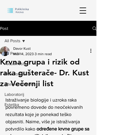
Post
All Posts
Davor Kust
All Posts
Mar 14, 2023
3 min read
Krvna grupa i rizik od
Aktualnosti
raka gušterače- Dr. Kust
Onkologija
za Večernji list
Interna medicina
Laboratorij
Istraživanje biologije i uzroka raka 
Estetika
povremeno dovede do neočekivanih 
rezultata koje je ponekad teško 
objasniti. Naime, više je istraživanja 
potvrdilo kako 
određene krvne grupe sa 