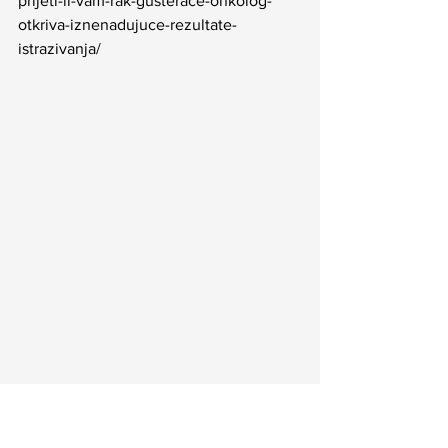
prijeti-li-vam-rak-gusterace-onkolog-
otkriva-iznenadujuce-rezultate-
istrazivanja/